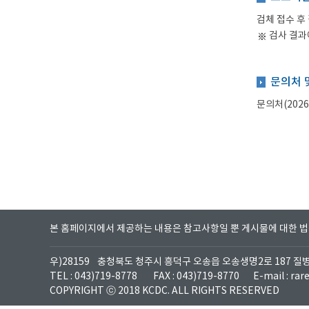
검체 접수 후
검사 결과
문의처 
문의처(202
본 홈페이지에서 제공하는 내용은 참고사항일 뿐 게시물에 대한 
우)28159
충청북도 청주시 흥덕구 오송읍 오송생명2로 187 
TEL : 043)719-8778
FAX : 043)719-8770
E-mail : ra
COPYRIGHT ⓒ 2018 KCDC. ALL RIGHTS RESERVED