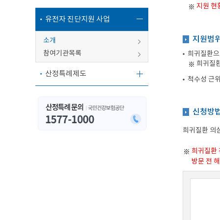
지원 현
유전자 진단지원 사업
지원범
소개
참여기관목록
희귀질환으로
희귀질환
산정특례제도
척수성 근위
신청방
희귀질환 의심
희귀질환 
방문 전 