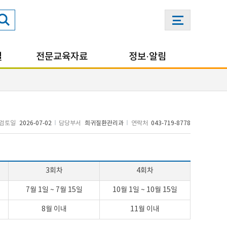
실
전문교육자료
정보·알림
검토일
2026-07-02
담당부서
희귀질환관리과
연락처
043-719-8778
3회차
4회차
7월 1일
~
7월 15일
10월 1일
~
10월 15일
8월 이내
11월 이내