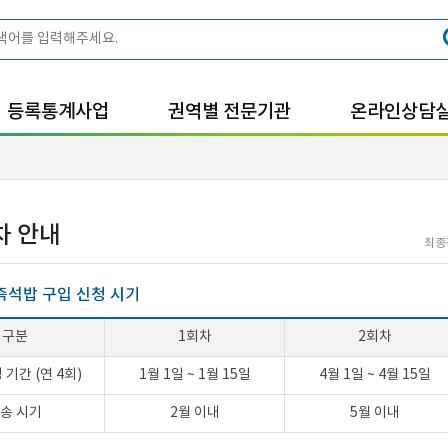
등록통계사업
권역별 전문기관
온라인상담
차 안내
최종
즉석밥 구입 신청 시기
구분
1회차
2회차
 기간
(연 4회)
1월 1일
~
1월 15일
4월 1일
~
4월 15일
송 시기
2월 이내
5월 이내