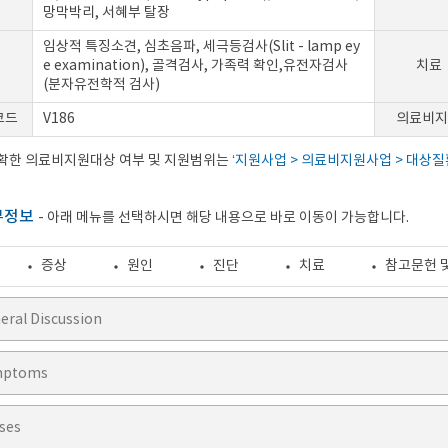
망막박리, 서혜부 탈장
임상적 특징소견, 심초음파, 세극등검사(Slit - lamp ey
e examination), 골격검사, 가족력 확인,유전자검사
치료
(분자유전학적 검사)
코드
V186
의료비지
정확한 의료비지원대상 여부 및 지원범위는
‘지원사업 > 의료비지원사업 > 대상질
부정보
- 아래 메뉴를 선택하시면 해당 내용으로 바로 이동이 가능합니다.
증상
원인
진단
치료
참고문헌 
eral Discussion
mptoms
ses