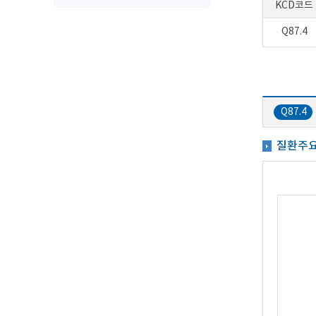
KCD코드
Q87.4
Q87.4
질환주