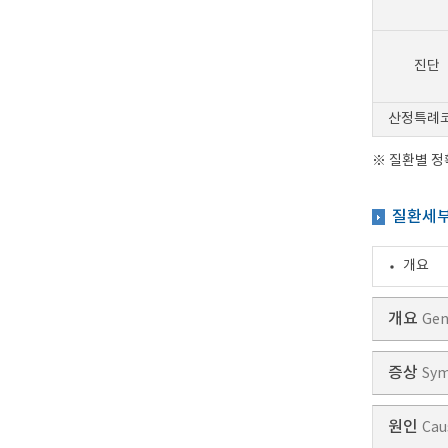
진단
산정특례
※ 질환별 
질환세
개요
개요
Gen
증상
Sy
원인
Cau