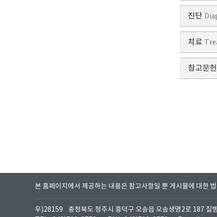
진단
Dia
치료
Tre
참고문헌
본 홈페이지에서 제공하는 내용은 참고사항일 뿐 게시물에 대한 
우)28159
충청북도 청주시 흥덕구 오송읍 오송생명2로 187 