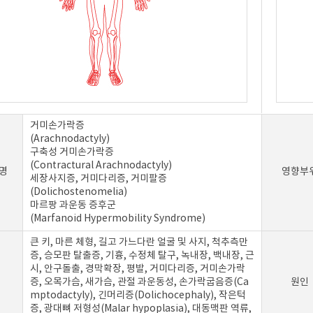
거미손가락증
(Arachnodactyly)
구축성 거미손가락증
(Contractural Arachnodactyly)
명
영향부
세장사지증, 거미다리증, 거미팔증
(Dolichostenomelia)
마르팡 과운동 증후군
(Marfanoid Hypermobility Syndrome)
큰 키, 마른 체형, 길고 가느다란 얼굴 및 사지, 척추측만
증, 승모판 탈출증, 기흉, 수정체 탈구, 녹내장, 백내장, 근
시, 안구돌출, 경막확장, 평발, 거미다리증, 거미손가락
증, 오목가슴, 새가슴, 관절 과운동성, 손가락굽음증(Ca
원인
mptodactyly), 긴머리증(Dolichocephaly), 작은턱
증, 광대뼈 저형성(Malar hypoplasia), 대동맥판 역류,