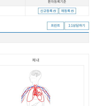
환자등록기준
신규등록
재등록
프린트
1:1상담하기
체내