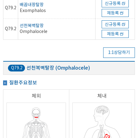
신규등록
배꼽내장탈장
Q79.2
Exomphalos
재등록
신규등록
선천복벽탈장
Q79.2
Omphalocele
재등록
1:1상담하기
선천복벽탈장 (Omphalocele)
Q79.2
질환주요정보
체외
체내