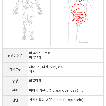
배꼽기저탈출증
관련질환명
배꼽탈장
체내 : 간, 대장, 소장, 심장
영향부위
체외 : 입
증상
배꼽탈장
원인
배아기 기관생성(organogenosis) 이상
진단
산전초음파, AFP(alpha fetoprotein)