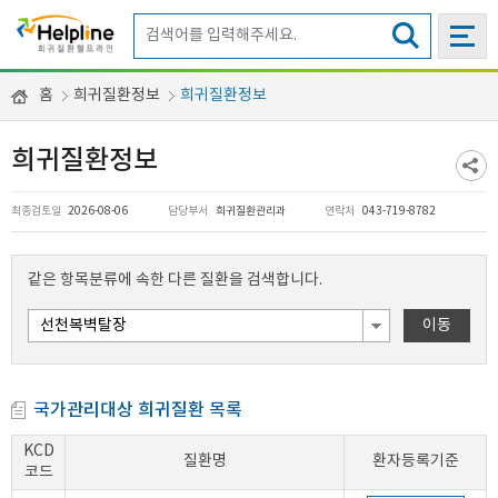
홈
희귀질환정보
희귀질환정보
희귀질환정보
최종검토일
2026-08-06
담당부서
희귀질환관리과
연락처
043-719-8782
같은 항목분류에 속한 다른 질환을 검색합니다.
이동
국가관리대상 희귀질환 목록
KCD
질환명
환자등록기준
코드