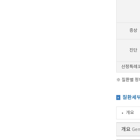
증상
진단
산정특례
※ 질환별 
질환세
개요
개요
Gen