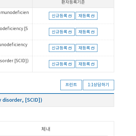
환자등록기준
mmunodeficien
신규등록
재등록
deficiency [S
신규등록
재등록
nodeficiency
신규등록
재등록
order [SCID])
신규등록
재등록
프린트
1:1상담하기
isorder, [SCID])
체내