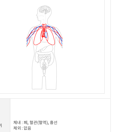
체내 : 폐, 혈관(혈액), 흉선
위
체외 : 없음