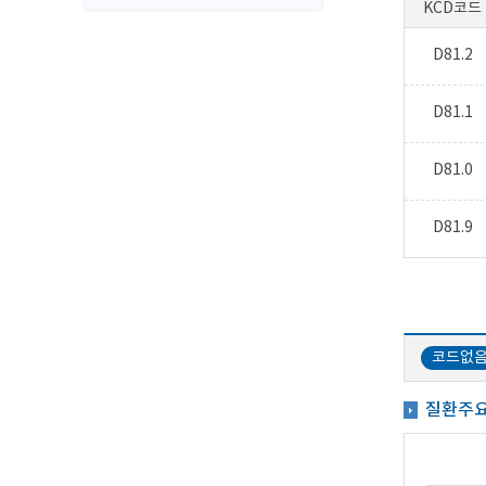
KCD코드
D81.2
D81.1
D81.0
D81.9
코드없
질환주