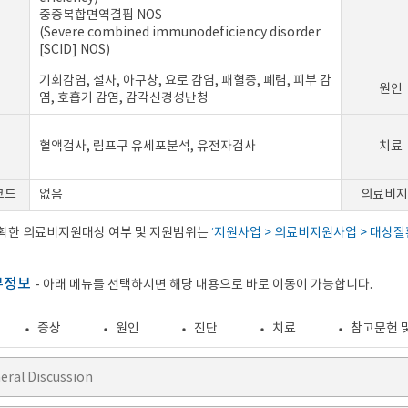
중증복합면역결핍 NOS
(Severe combined immunodeficiency disorder
[SCID] NOS)
기회감염, 설사, 아구창, 요로 감염, 패혈증, 폐렴, 피부 감
원인
염, 호흡기 감염, 감각신경성난청
혈액검사, 림프구 유세포분석, 유전자검사
치료
코드
없음
의료비지
정확한 의료비지원대상 여부 및 지원범위는
‘지원사업 > 의료비지원사업 > 대상질
부정보
- 아래 메뉴를 선택하시면 해당 내용으로 바로 이동이 가능합니다.
증상
원인
진단
치료
참고문헌 
eral Discussion