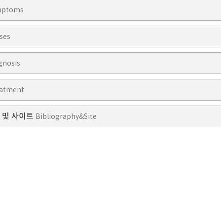
mptoms
ses
gnosis
atment
 및 사이트
Bibliography&Site