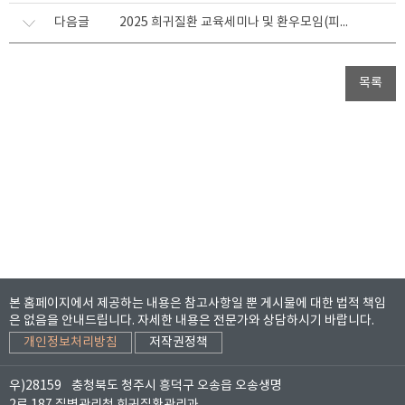
다음글
2025 희귀질환 교육세미나 및 환우모임(피트-홉킨스증후군) 개최안내(5/29)
목록
본 홈페이지에서 제공하는 내용은 참고사항일 뿐 게시물에 대한 법적 책임
은 없음을 안내드립니다.
자세한 내용은 전문가와 상담하시기 바랍니다.
개인정보처리방침
저작권정책
우)28159
충청북도 청주시 흥덕구 오송읍 오송생명