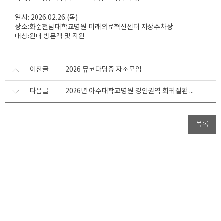
일시: 2026.02.26.(목)
장소:화순전남대학교병원 미래의료혁신센터 지상주차장
대상:원내 방문객 및 직원
이전글
2026 뮤코다당증 자조모임
다음글
2026년 아주대학교병원 경인권역 희귀질환 전문기관 자조모임(디자인 비누 만들기)
목록