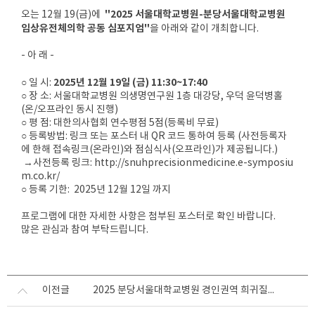
"2025 서울대학교병원-분당서울대학교병원
오는 12월 19(금)에
임상유전체의학 공동 심포지엄"
을 아래와 같이 개최합니다.
- 아 래 -
2025년 12월 19일 (금) 11:30~17:40
○ 일 시:
○ 장 소: 서울대학교병원 의생명연구원 1층 대강당, 우덕 윤덕병홀
(온/오프라인 동시 진행)
○ 평 점: 대한의사협회 연수평점 5점(등록비 무료)
○ 등록방법: 링크 또는 포스터 내 QR 코드 통하여 등록 (사전등록자
에 한해 접속링크(온라인)와 점심식사(오프라인)가 제공됩니다.)
→사전등록 링크:
http://snuhprecisionmedicine.e-symposiu
m.co.kr/
○ 등록 기한: 2025년 12월 12일 까지
프로그램에 대한 자세한 사항은 첨부된 포스터로 확인 바랍니다.
많은 관심과 참여 부탁드립니다.
이전글
2025 분당서울대학교병원 경인권역 희귀질환 전문기관 [루게릭병 환자 자조모임]