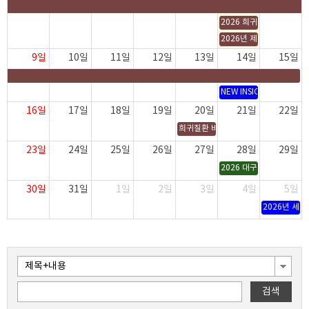
2026년 부산권희귀질환전문기관 힐링캠프 개최 안내
2026 희귀질환 교육세미나
2026년 제 2회 세종권
9일
10일
11일
12일
13일
14일
15일
2026년 부산권희귀질환전문기관 힐링캠프 개최 안내
NEW INSIGHT: 희귀
16일
17일
18일
19일
20일
21일
22일
희귀질환 바로알기 스물 네번째 두드림(D
23일
24일
25일
26일
27일
28일
29일
2026 대구·경북권역 희
30일
31일
1일
2일
3일
4일
5일
2026년 세
검색