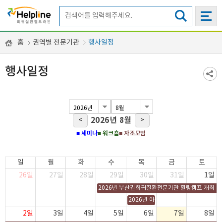
홈
권역별 전문기관
행사일정
행사일정
2026년 8월
<
>
■ 세미나
■ 워크숍
■ 자조모임
일
월
화
수
목
금
토
26일
27일
28일
29일
30일
31일
1일
2026년 부산권희귀질환전문기관 힐링캠프 개최 
2026년 아주대학교병원 경인권역 희
2일
3일
4일
5일
6일
7일
8일