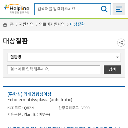
홈
지원사업
의료비지원사업
대상질환
대상질환
검색
(무한성) 외배엽형성이상
Ectodermal dysplasia (anhidrotic)
KCD코드 :
Q82.4
산정특례코드 :
V900
지원구분 :
의료비(급여부분)