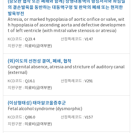
(승모판 협착 또는 폐쇄와 함께) 상행대동맥의 형성저하와 좌심실
의 결손발육을 동반하는 대동맥구멍 및 판막의 폐쇄 또는 현저한
발육부전
Atresia, or marked hypoplasia of aortic orifice or valve, wit
h hypoplasia of ascending aorta and defective developmen
t of left ventricle (with mitral valve stenosis or atresia)
KCD코드 :
Q23.4
산정특례코드 :
V147
지원구분 :
의료비(급여부분)
(외)이도의 선천성 결여, 폐쇄, 협착
Congenital absence, atresia and stricture of auditory canal
(external)
KCD코드 :
Q16.1
산정특례코드 :
V291
지원구분 :
의료비(급여부분)
(이상형태성) 태아알코올증후군
Fetal alcohol syndrome (dysmorphic)
KCD코드 :
Q86.0
산정특례코드 :
V157
지원구분 :
의료비(급여부분)