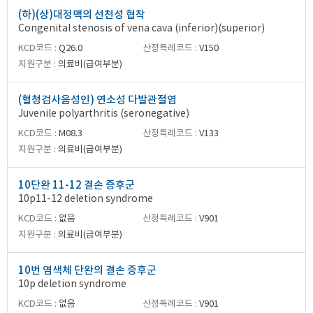
(하)(상)대정맥의 선천성 협착
Congenital stenosis of vena cava (inferior)(superior)
KCD코드 :
Q26.0
산정특례코드 :
V150
지원구분 :
의료비(급여부분)
(혈청검사음성인) 연소성 다발관절염
Juvenile polyarthritis (seronegative)
KCD코드 :
M08.3
산정특례코드 :
V133
지원구분 :
의료비(급여부분)
10단완 11-12 결손 증후군
10p11-12 deletion syndrome
KCD코드 :
없음
산정특례코드 :
V901
지원구분 :
의료비(급여부분)
10번 염색체 단완의 결손 증후군
10p deletion syndrome
KCD코드 :
없음
산정특례코드 :
V901