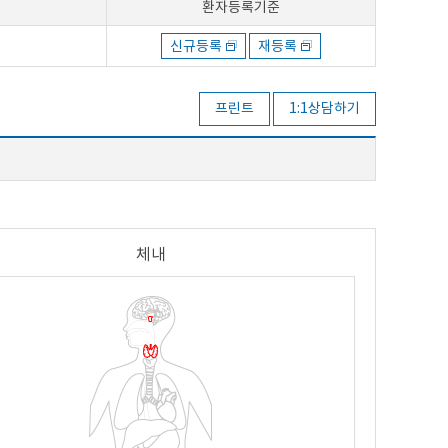
환자등록기준
신규등록
재등록
프린트
1:1상담하기
체내