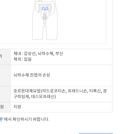
체내 : 갑상선, 뇌하수체, 부신
위
체외 : 없음
뇌하수체 전엽의 손상
호르몬대체요법(히드로코티손, 프레드니손, 티록신, 경
구피임제, 데스모프레신)
원
지원
환’
에서 확인하시기 바랍니다.