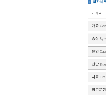
질환세
개요
개요
Gen
증상
Sy
원인
Cau
진단
Dia
치료
Tre
참고문헌