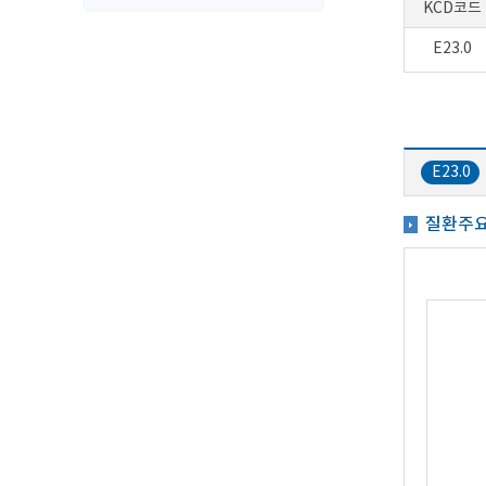
KCD코드
E23.0
E23.0
질환주