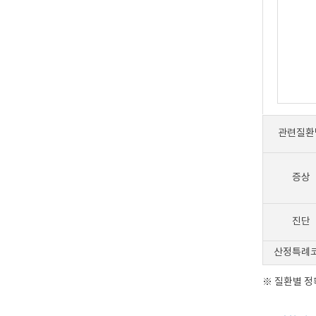
관련질환
증상
진단
산정특례
※ 질환별 