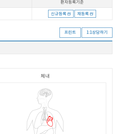
환자등록기준
신규등록
재등록
프린트
1:1상담하기
체내