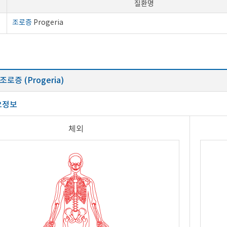
질환명
조로증
Progeria
조로증 (Progeria)
요정보
체외