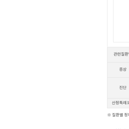
관련질환
증상
진단
산정특례
※ 질환별 