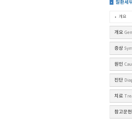
질환세
개요
개요
Gen
증상
Sy
원인
Cau
진단
Dia
치료
Tre
참고문헌