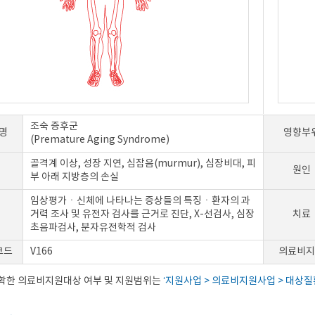
조숙 증후군
명
영향부
(Premature Aging Syndrome)
골격계 이상, 성장 지연, 심잡음(murmur), 심장비대, 피
원인
부 아래 지방층의 손실
임상평가ㆍ신체에 나타나는 증상들의 특징ㆍ환자의 과
거력 조사 및 유전자 검사를 근거로 진단, X-선검사, 심장
치료
초음파검사, 분자유전학적 검사
코드
V166
의료비지
정확한 의료비지원대상 여부 및 지원범위는
‘지원사업 > 의료비지원사업 > 대상질