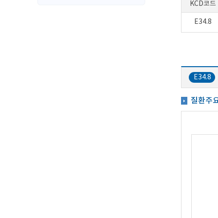
KCD코드
E34.8
E34.8
질환주