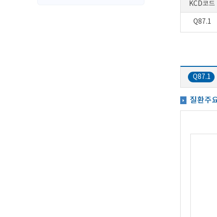
KCD코드
Q87.1
Q87.1
질환주