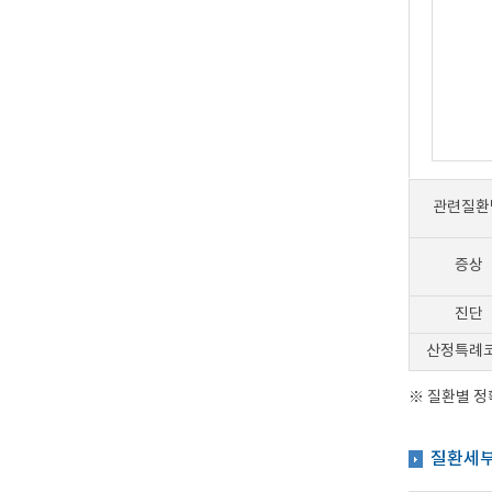
관련질환
증상
진단
산정특례
※ 질환별 
질환세