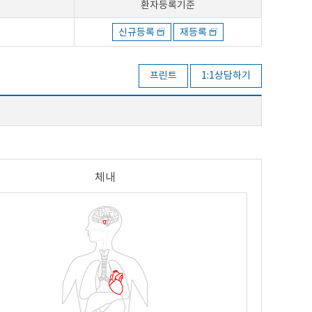
환자등록기준
신규등록
재등록
프린트
1:1상담하기
체내