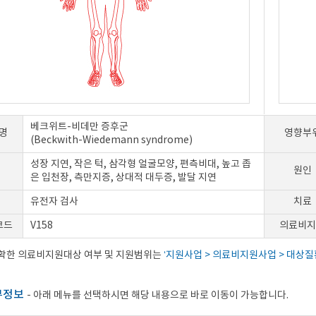
베크위트-비데만 증후군
명
영향부
(Beckwith-Wiedemann syndrome)
성장 지연, 작은 턱, 삼각형 얼굴모양, 편측비대, 높고 좁
원인
은 입천장, 측만지증, 상대적 대두증, 발달 지연
유전자 검사
치료
코드
V158
의료비지
정확한 의료비지원대상 여부 및 지원범위는
‘지원사업 > 의료비지원사업 > 대상질
부정보
- 아래 메뉴를 선택하시면 해당 내용으로 바로 이동이 가능합니다.