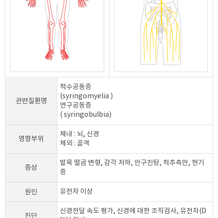
척수공동증
(syringomyelia )
관련질환명
연구공동증
( syringobulbia)
체내 : 뇌, 신경
영향부위
체외 : 골격
발목 떨굼 변형, 감각 저하, 안구진탕, 척추측만, 현기
증상
증
원인
유전자 이상
신경전달 속도 평가, 신경에 대한 조직검사, 유전자(D
진단