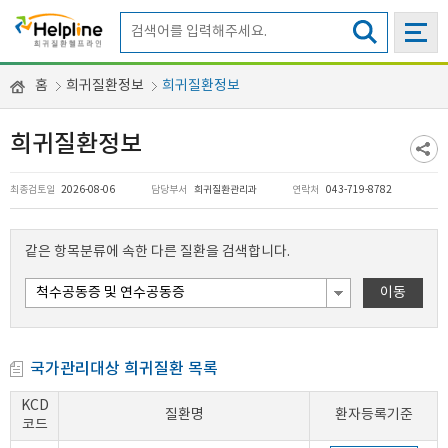
홈
희귀질환정보
희귀질환정보
희귀질환정보
최종검토일
2026-08-06
담당부서
희귀질환관리과
연락처
043-719-8782
같은 항목분류에 속한 다른 질환을 검색합니다.
이동
국가관리대상 희귀질환 목록
KCD
질환명
환자등록기준
코드